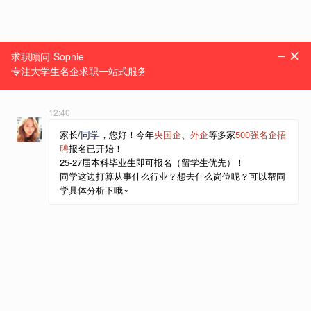
一站式求职服务机构
菜单
爱思益简介
爱思益求职成立于2014年，是一家为中国年轻人提供专业职前
教育的新锐互联网教育公司。专注大学生名企求职13年，学员人均
斩获名企Offer3.57个。我们将坚持“帮助年轻人创造更好的职业未
来”的使命，秉承“追求卓越、以人为本”的价值观。