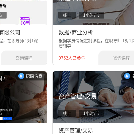
节
线上
1小时/节
有限公司
数据/商业分析
，在职导师 1对1深
根据学员情况定制课程，在职导师 1对1
度辅导
咨询课程
9762人已参与
咨询课程
招聘信息
资产管理/交易
节
线上
1小时/节
资产管理/交易