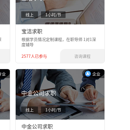
线上
1小时/节
宝洁求职
深
根据学员情况定制课程，在职导师 1对1深
度辅导
2577人已参与
咨询课程
专业
企业
中金公司求职
线上
1小时/节
中金公司求职