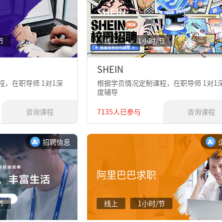
SHEIN
节
线上
1小时/节
SHEIN
，在职导师 1对1深
根据学员情况定制课程，在职导师 1对1
度辅导
咨询课程
7135人已参与
咨询课程
招聘信息
阿里巴巴求职
节
线上
1小时/节