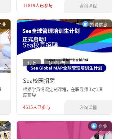
11819人已参与
咨询课程
企业
招聘信息
Sea校园招聘
线上
1小时/节
Sea校园招聘
深
根据学员情况定制课程，在职导师 1对1深
度辅导
4615人已参与
咨询课程
信息
企业