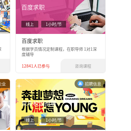
百度求职
线上
1小时/节
百度求职
深
根据学员情况定制课程，在职导师 1对1深
度辅导
12841人已参与
咨询课程
企业
招聘信息
京东校园招聘
线上
1小时/节