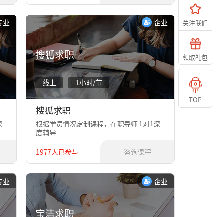
专业
企业
关注我们
搜狐求职
领取礼包
线上
1小时/节
TOP
搜狐求职
深
根据学员情况定制课程，在职导师 1对1深
度辅导
1977人已参与
咨询课程
专业
企业
宝洁求职