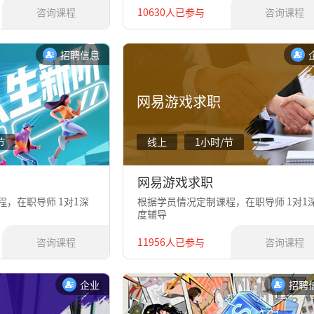
咨询课程
10630人已参与
咨询课程
招聘信息
网易游戏求职
节
线上
1小时/节
网易游戏求职
，在职导师 1对1深
根据学员情况定制课程，在职导师 1对1
度辅导
咨询课程
11956人已参与
咨询课程
企业
招聘