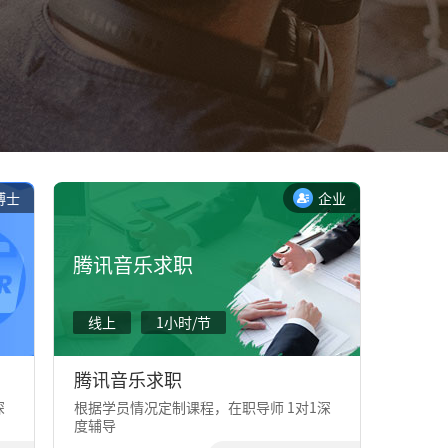
博士
企业
腾讯音乐求职
线上
1小时/节
腾讯音乐求职
深
根据学员情况定制课程，在职导师 1对1深
度辅导