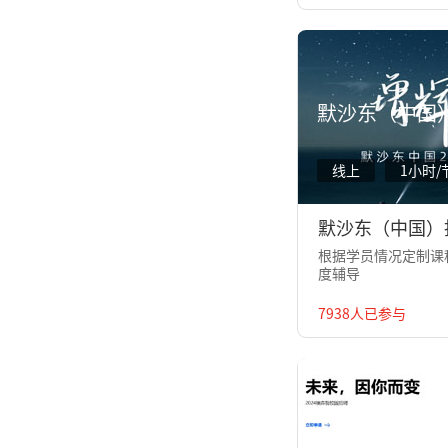
默沙东（中国
线上
1小时/
默沙东（中国）
根据学员情况定制课程
度辅导
7938人已参与
埃森哲（中国