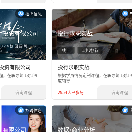
招聘信息
）投资有限公司
投行求职实战
节
线上
1小时/节
投资有限公司
投行求职实战
，在职导师 1对1深
根据学员情况定制课程，在职导师 1对1
度辅导
咨询课程
2954人已参与
咨询课程
招聘信息
）有限公司
数据/商业分析